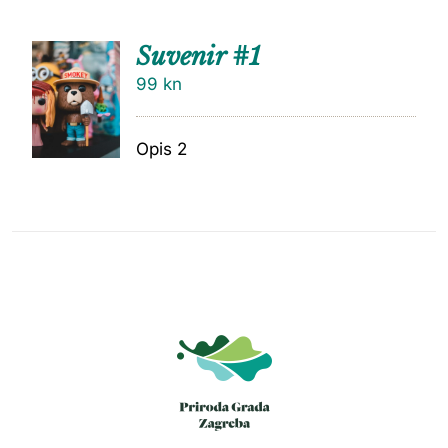
Suvenir #1
99
kn
Opis 2