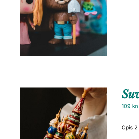
Su
109
kn
Opis 2