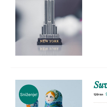
Suv
Sniženje!
129
kn