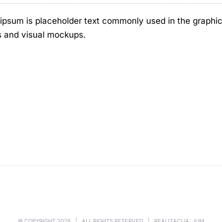
ipsum is placeholder text commonly used in the graphic, 
s and visual mockups.
© COPYRIGHT
2026 | ALL RIGHTS RESERVED | REALIZACIJA: JUM