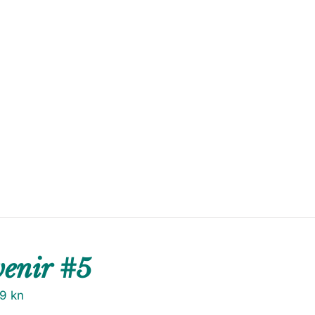
venir #5
79
kn