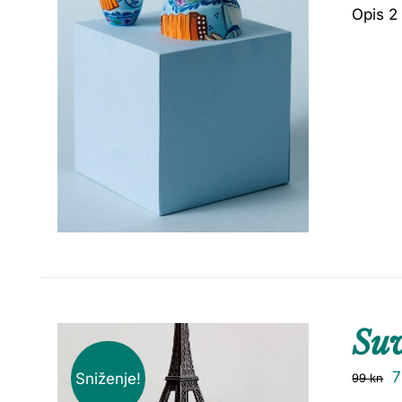
Opis 2
Su
Sniženje!
99
kn