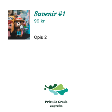
Suvenir #1
99
kn
Opis 2