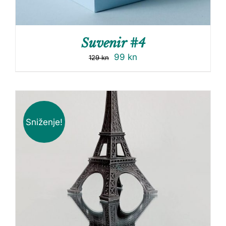
Suvenir #4
99
kn
129
kn
Sniženje!