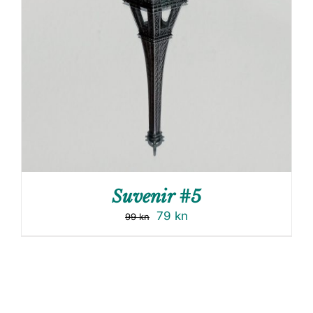
Suvenir #5
79
kn
99
kn