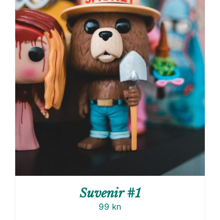
Suvenir #1
99
kn