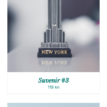
Suvenir #3
119
kn