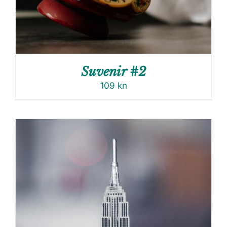
Suvenir #2
109
kn