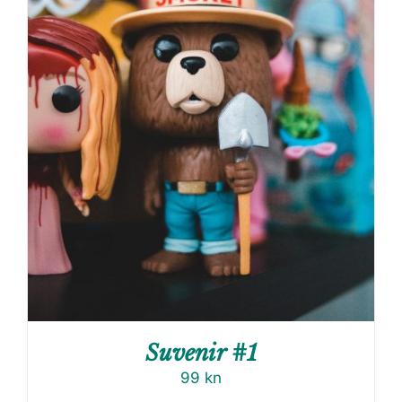
Suvenir #1
99
kn