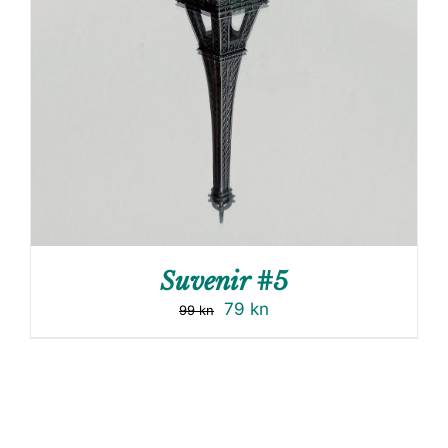
Suvenir #5
79
kn
99
kn