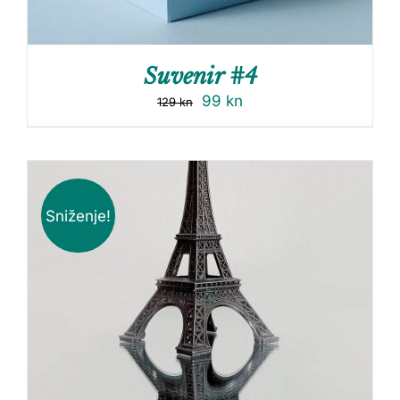
Suvenir #4
99
kn
129
kn
Sniženje!