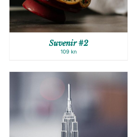
Suvenir #2
109
kn