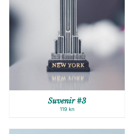
Suvenir #3
119
kn