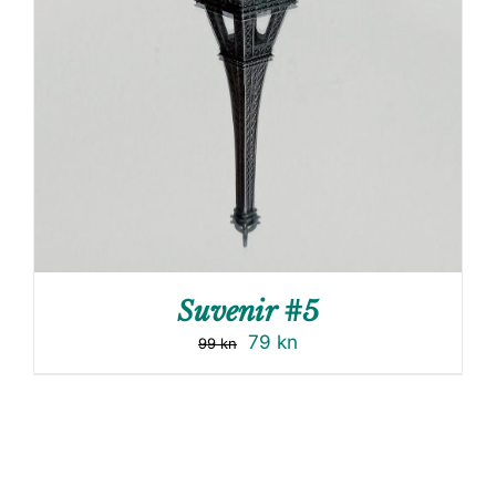
Suvenir #5
79
kn
99
kn