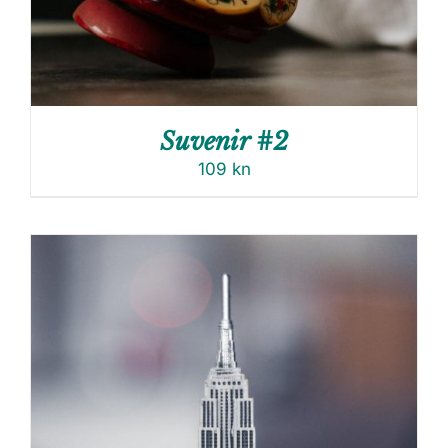
Suvenir #2
109
kn