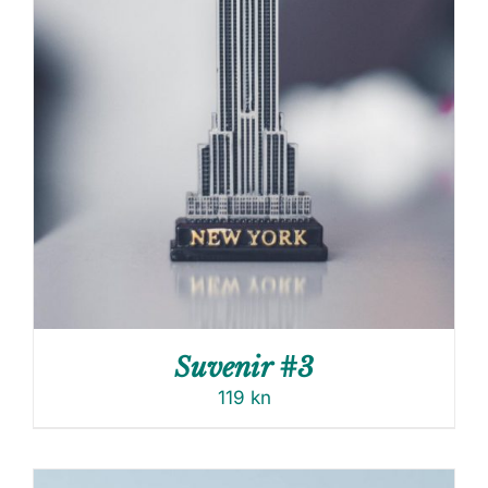
Suvenir #3
119
kn