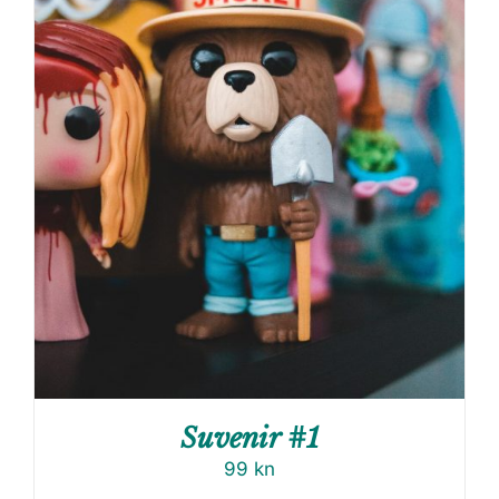
Suvenir #1
99
kn