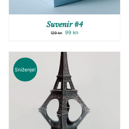
Suvenir #4
99
kn
129
kn
Sniženje!