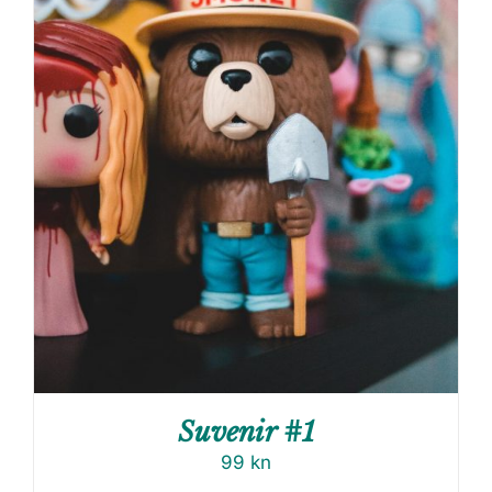
Suvenir #1
99
kn