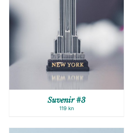
Suvenir #3
119
kn