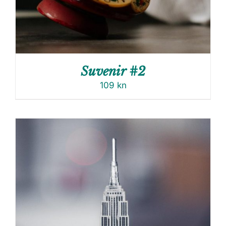
Suvenir #2
109
kn