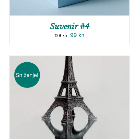
Suvenir #4
99
kn
129
kn
Sniženje!