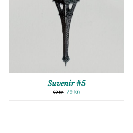
Suvenir #5
79
kn
99
kn