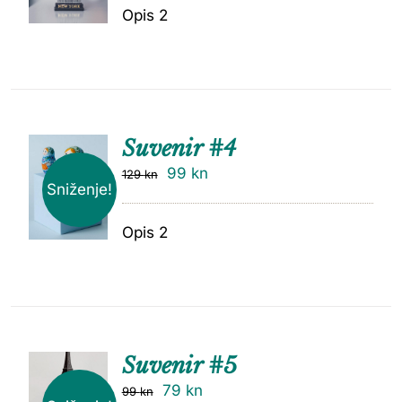
Opis 2
Suvenir #4
99
kn
129
kn
Sniženje!
Opis 2
Suvenir #5
79
kn
99
kn