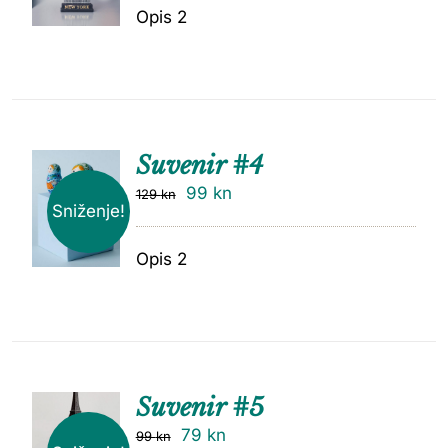
Opis 2
Suvenir #4
99
kn
129
kn
Sniženje!
Opis 2
Suvenir #5
79
kn
99
kn