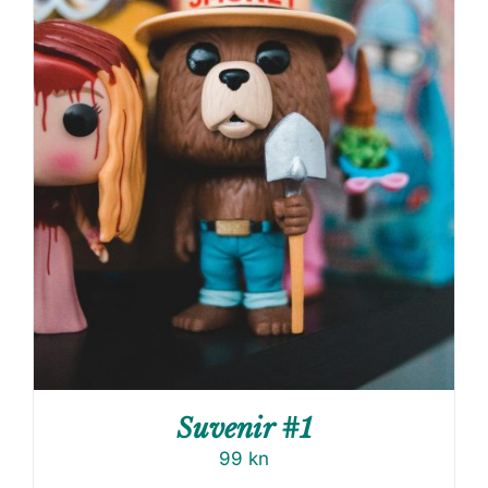
Suvenir #1
99
kn