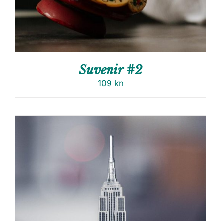
Suvenir #2
109
kn