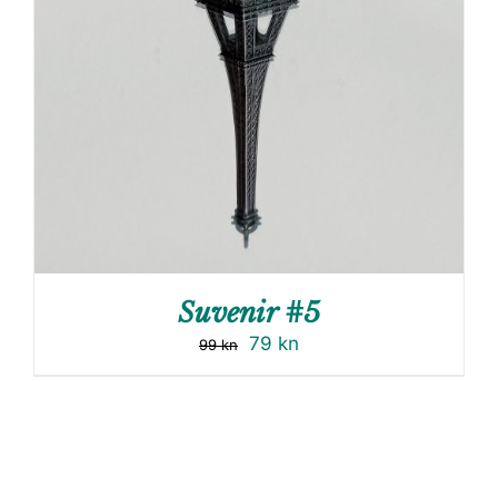
Suvenir #5
79
kn
99
kn