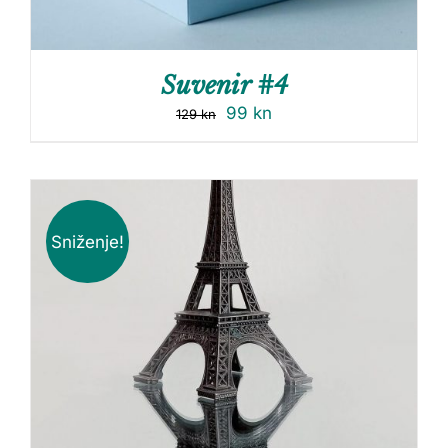
Suvenir #4
99
kn
129
kn
Sniženje!