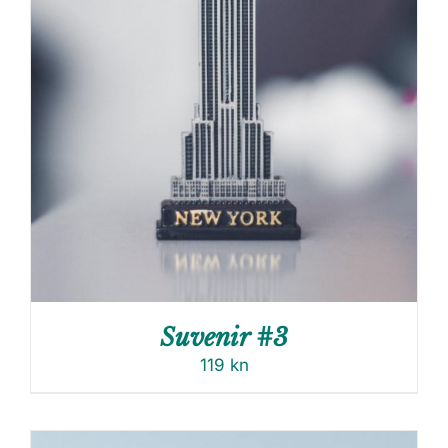
Suvenir #3
119
kn