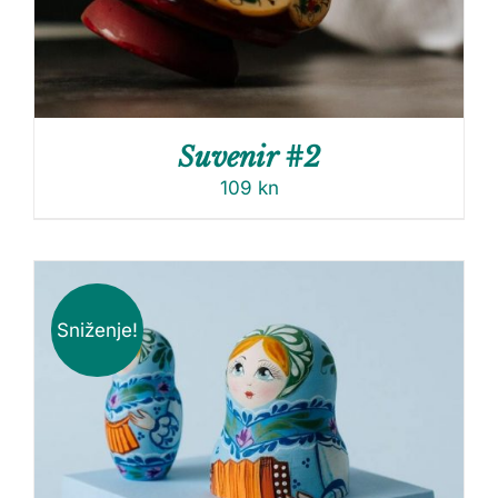
Suvenir #2
109
kn
Sniženje!