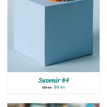
Suvenir #4
99
kn
129
kn