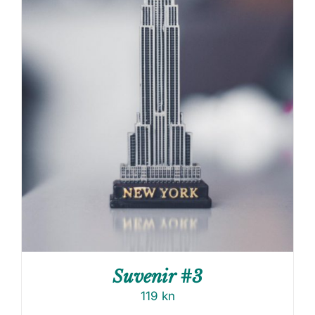
Suvenir #3
119
kn