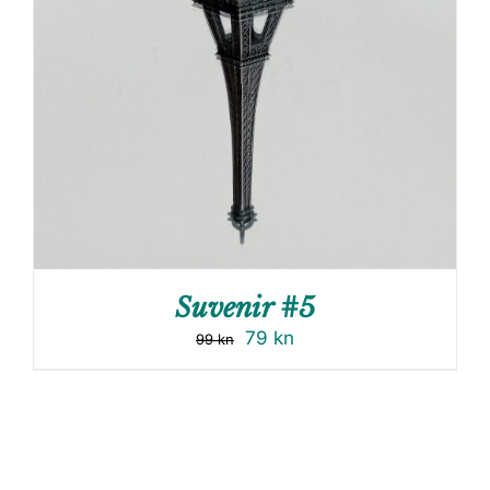
Suvenir #5
79
kn
99
kn