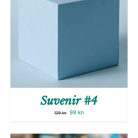
Suvenir #4
99
kn
129
kn