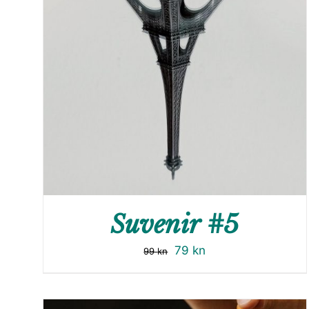
Suvenir #5
79
kn
99
kn