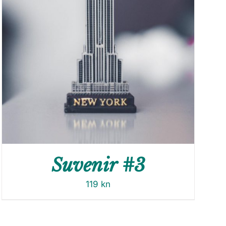
Suvenir #3
119
kn