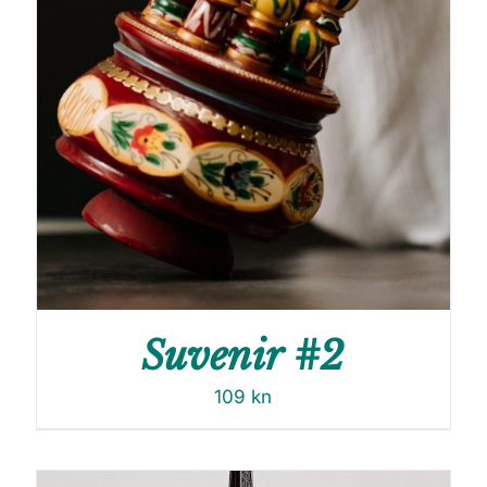
Suvenir #2
109
kn