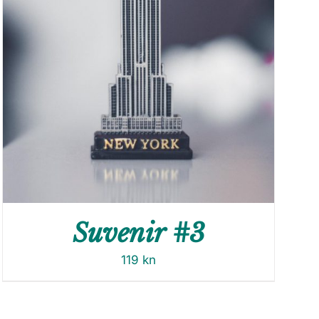
Suvenir #3
119
kn