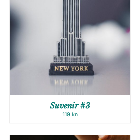
Suvenir #3
119
kn