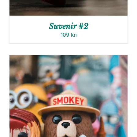
Suvenir #2
109
kn