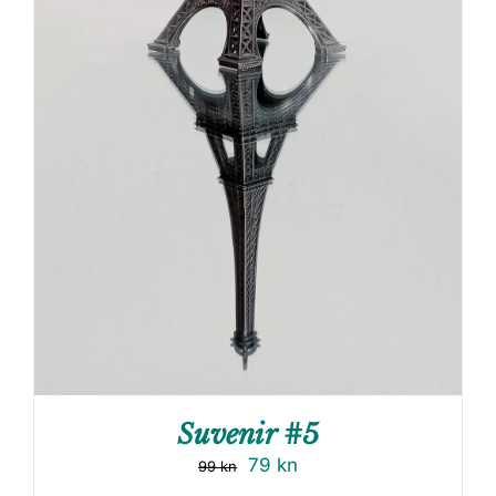
Suvenir #5
79
kn
99
kn