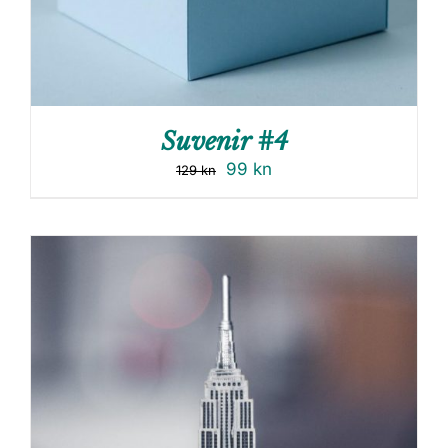
Suvenir #4
99
kn
129
kn