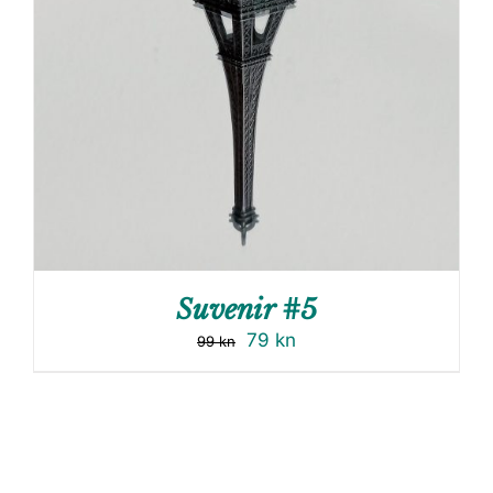
Suvenir #5
79
kn
99
kn