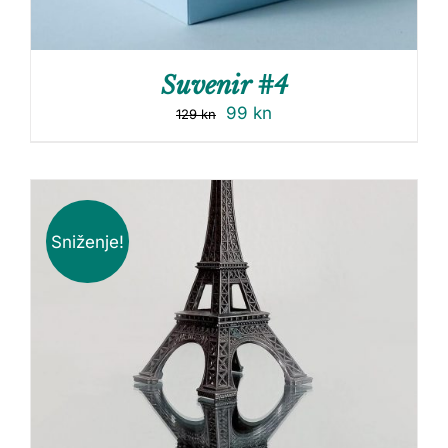
Suvenir #4
99
kn
129
kn
Sniženje!