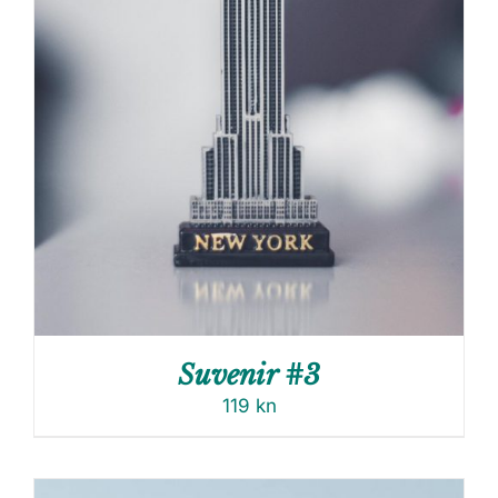
Suvenir #3
119
kn