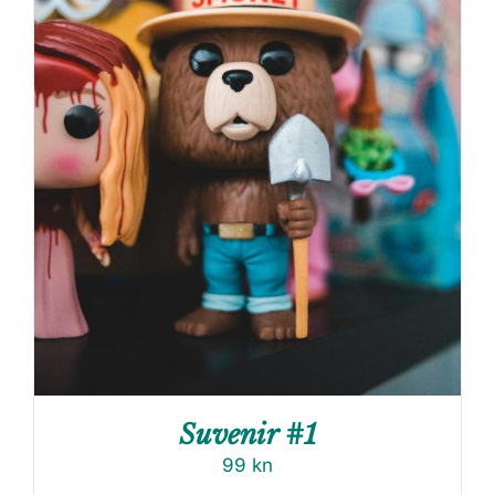
Suvenir #1
99
kn