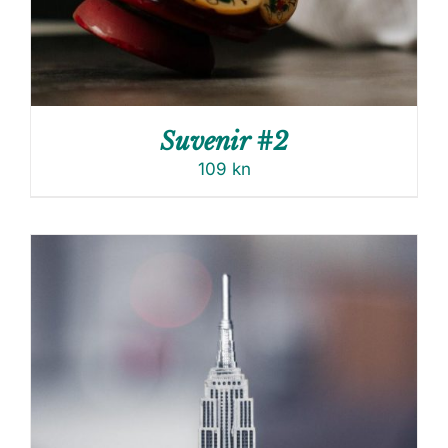
Suvenir #2
109
kn