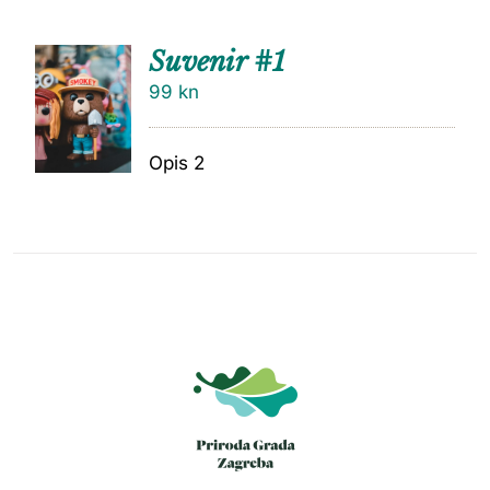
Suvenir #1
99
kn
Opis 2