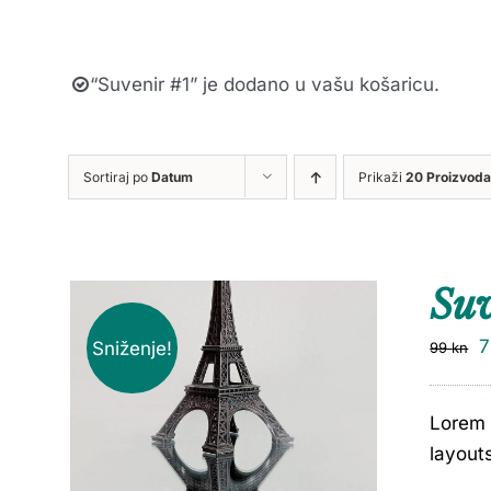
“Suvenir #1” je dodano u vašu košaricu.
Sortiraj po
Datum
Prikaži
20 Proizvoda
Su
Sniženje!
99
kn
Lorem 
layout