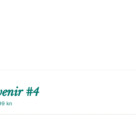
enir #4
99
kn