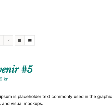
venir #5
79
kn
ipsum is placeholder text commonly used in the graphic, 
s and visual mockups.