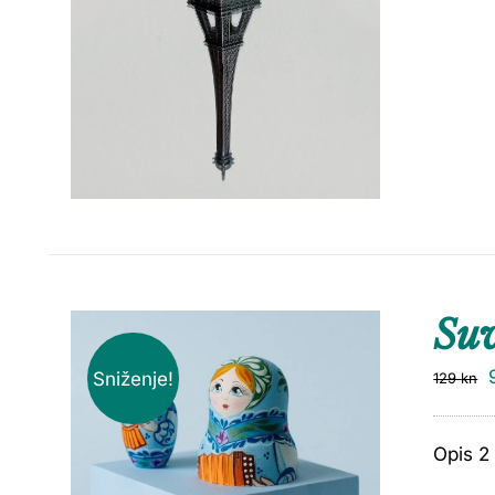
Suv
Sniženje!
129
kn
Opis 2