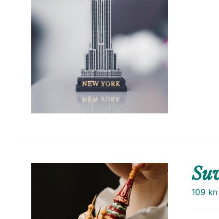
Su
109
kn