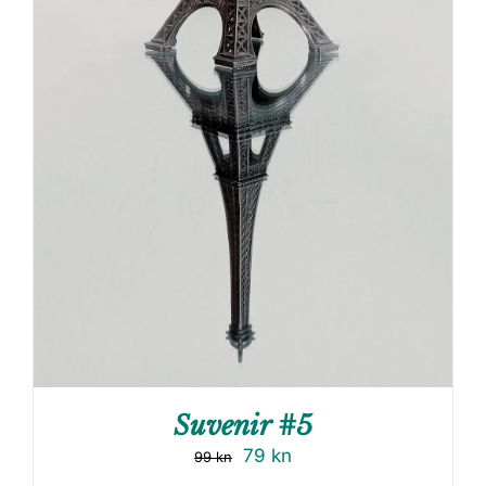
Suvenir #5
79
kn
99
kn