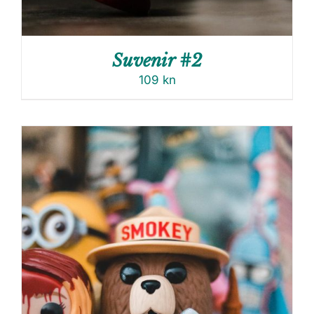
Suvenir #2
109
kn