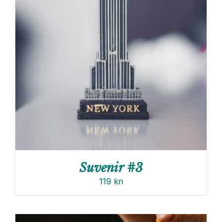
Suvenir #3
119
kn