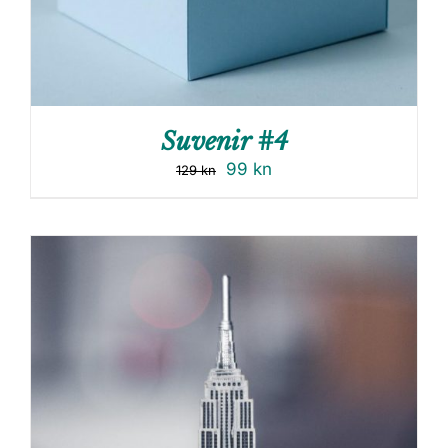
Suvenir #4
99
kn
129
kn