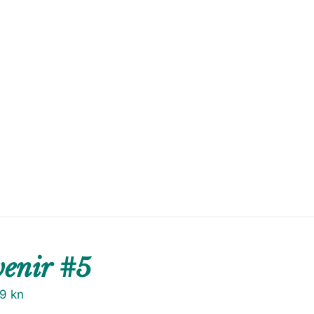
venir #5
79
kn