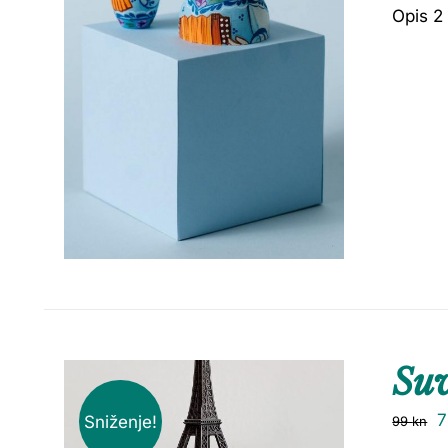
Opis 2
Su
Sniženje!
99
kn