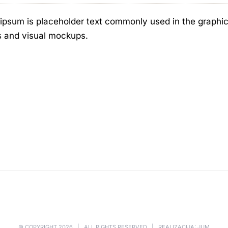
ipsum is placeholder text commonly used in the graphic, 
s and visual mockups.
© COPYRIGHT
2026 | ALL RIGHTS RESERVED | REALIZACIJA: JUM