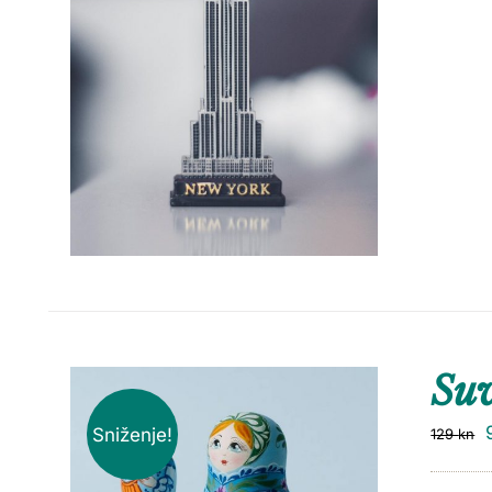
Suv
Sniženje!
129
kn