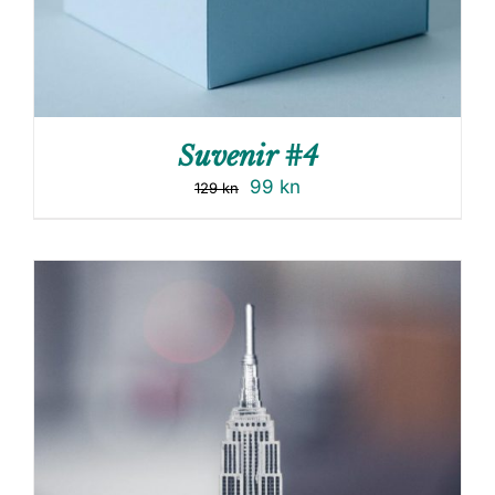
Suvenir #4
99
kn
129
kn