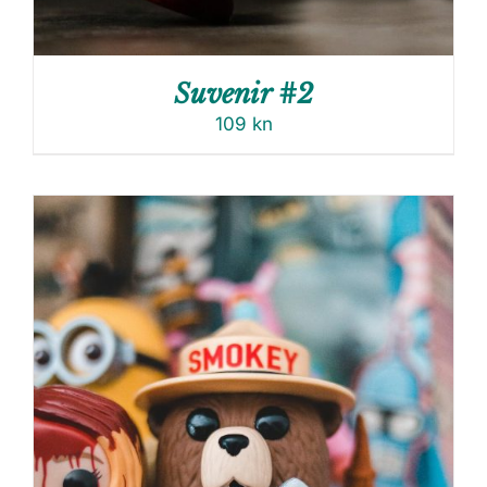
Suvenir #2
109
kn