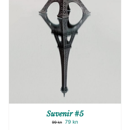
Suvenir #5
79
kn
99
kn