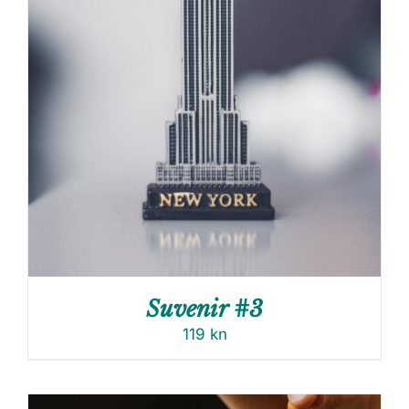
Suvenir #3
119
kn