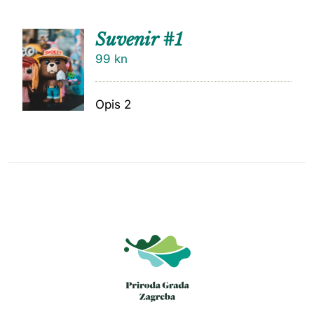
Suvenir #1
99
kn
Opis 2