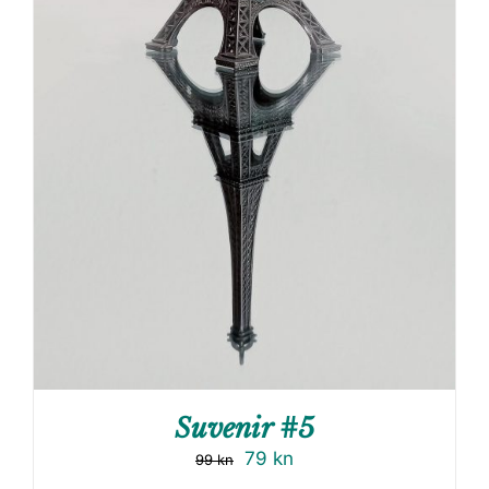
Suvenir #5
79
kn
99
kn