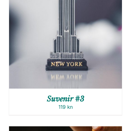
Suvenir #3
119
kn