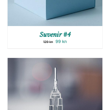
Suvenir #4
99
kn
129
kn