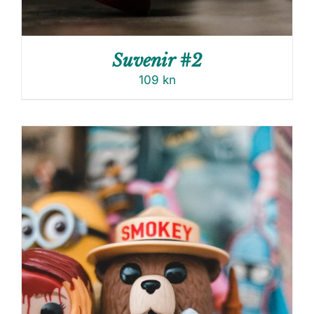
Suvenir #2
109
kn