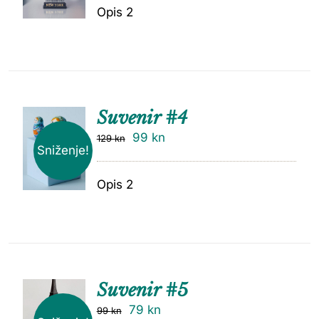
Opis 2
Suvenir #4
99
kn
129
kn
Sniženje!
Opis 2
Suvenir #5
79
kn
99
kn