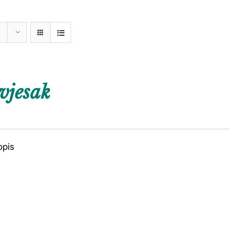
vjesak
opis