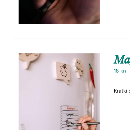
Ma
18
kn
Kratki 