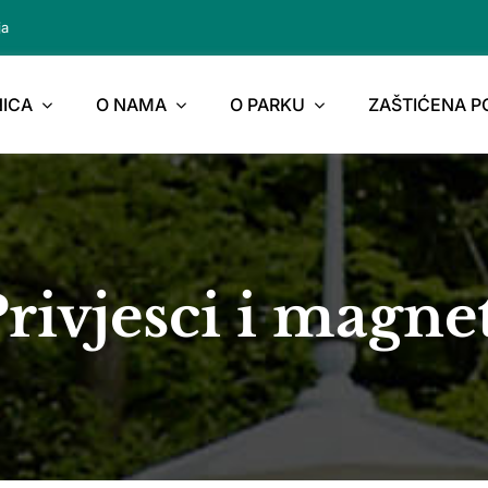
ja
ICA
O NAMA
O PARKU
ZAŠTIĆENA 
rivjesci i magne