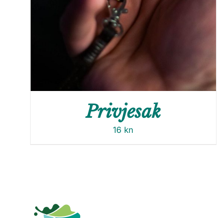
Privjesak
16
kn