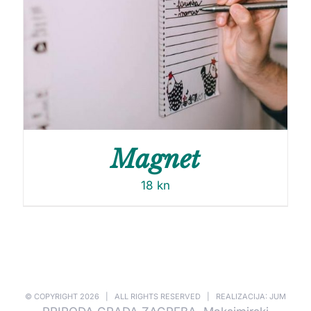
Magnet
18
kn
© COPYRIGHT
2026 | ALL RIGHTS RESERVED | REALIZACIJA: JUM