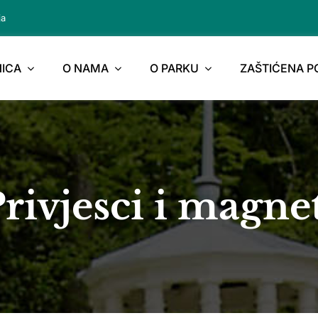
ja
ICA
O NAMA
O PARKU
ZAŠTIĆENA 
rivjesci i magne