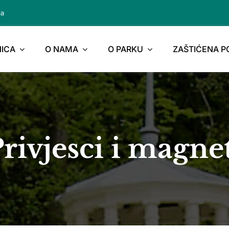
ja
ICA
O NAMA
O PARKU
ZAŠTIĆENA 
rivjesci i magne