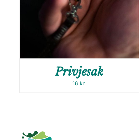
Privjesak
16
kn