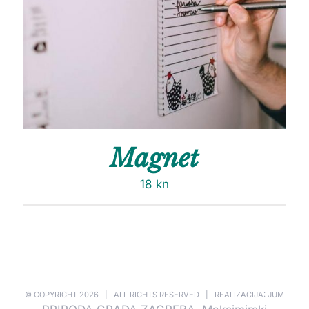
Magnet
18
kn
© COPYRIGHT
2026 | ALL RIGHTS RESERVED | REALIZACIJA: JUM