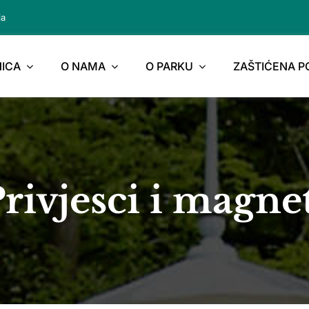
ja
ICA
O NAMA
O PARKU
ZAŠTIĆENA 
rivjesci i magne