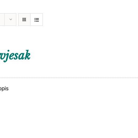
vjesak
opis