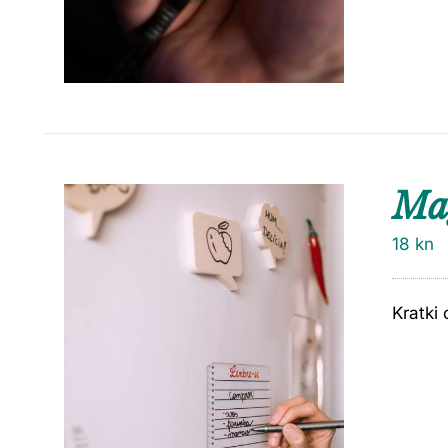
Ma
18
kn
Kratki 