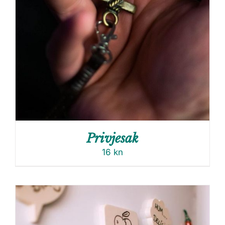
Privjesak
16
kn