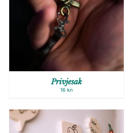
Privjesak
16
kn