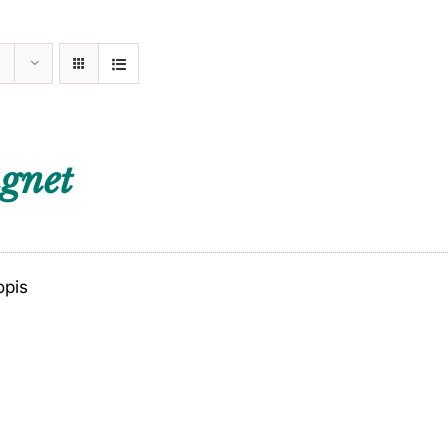
gnet
opis