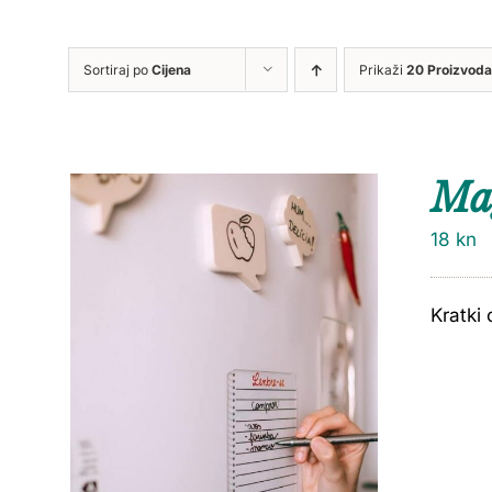
Sortiraj po
Cijena
Prikaži
20 Proizvoda
Ma
18
kn
Kratki 