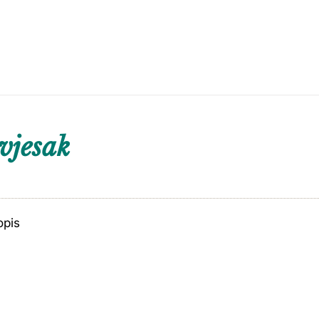
vjesak
opis