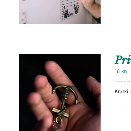
Pri
16
kn
Kratki 