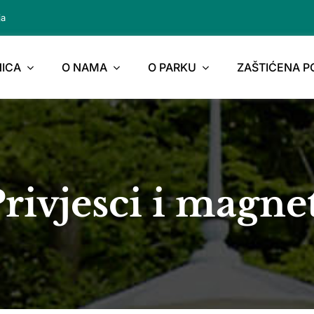
ja
ICA
O NAMA
O PARKU
ZAŠTIĆENA 
rivjesci i magne