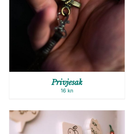
Privjesak
16
kn