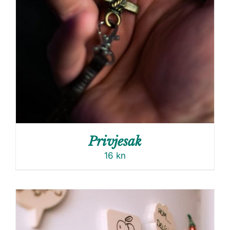
Privjesak
16
kn