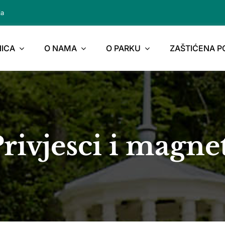
ja
ICA
O NAMA
O PARKU
ZAŠTIĆENA 
rivjesci i magne