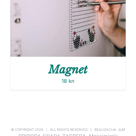
Magnet
18
kn
© COPYRIGHT
2026 | ALL RIGHTS RESERVED | REALIZACIJA: JUM