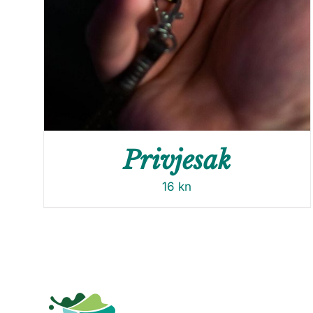
Privjesak
16
kn