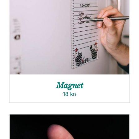
Magnet
18
kn