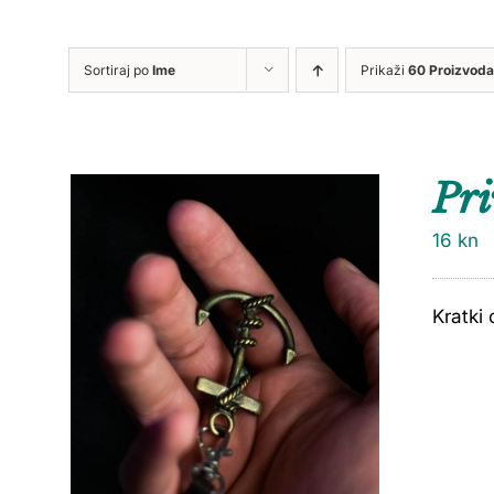
Sortiraj po
Ime
Prikaži
60 Proizvoda
Pri
16
kn
Kratki 