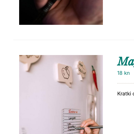
Ma
18
kn
Kratki 