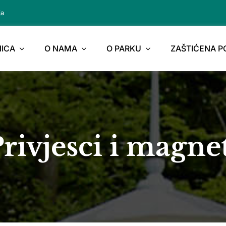
ja
ICA
O NAMA
O PARKU
ZAŠTIĆENA 
rivjesci i magne