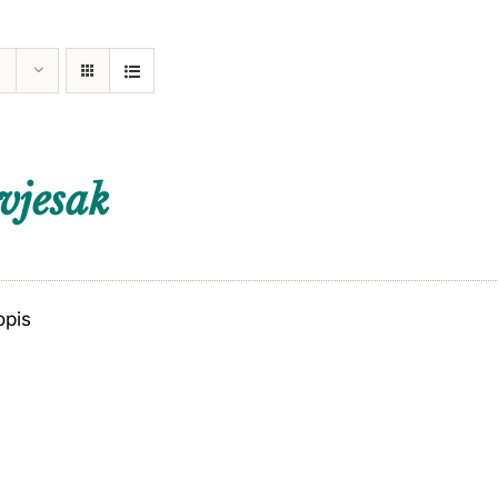
vjesak
opis