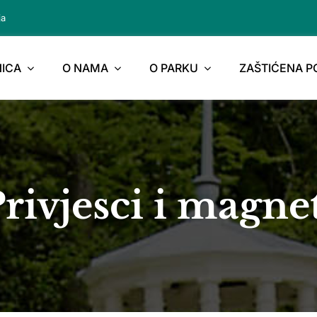
ja
ICA
O NAMA
O PARKU
ZAŠTIĆENA 
rivjesci i magne