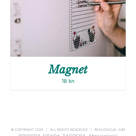
Magnet
18
kn
© COPYRIGHT
2026 | ALL RIGHTS RESERVED | REALIZACIJA: JUM