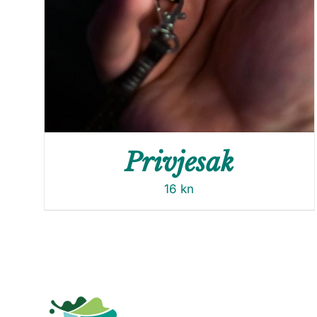
Privjesak
16
kn