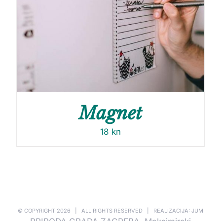
Magnet
18
kn
© COPYRIGHT
2026 | ALL RIGHTS RESERVED | REALIZACIJA: JUM