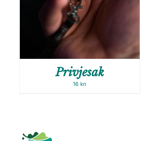
Privjesak
16
kn