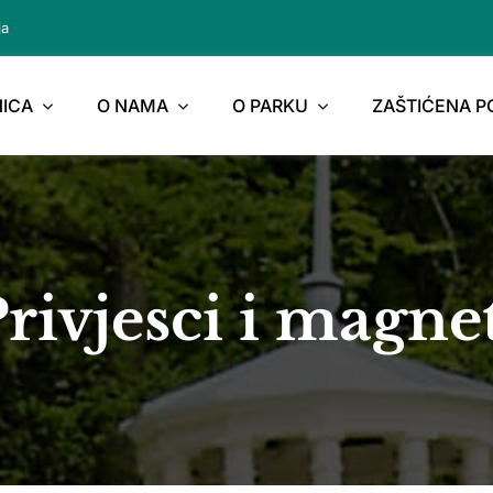
ja
ICA
O NAMA
O PARKU
ZAŠTIĆENA 
rivjesci i magne