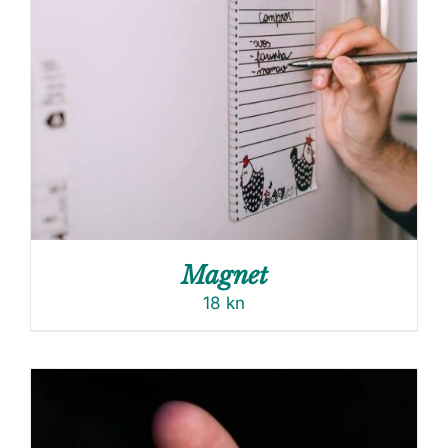
Magnet
18
kn