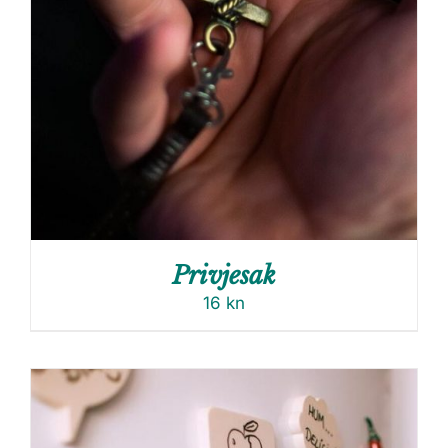
Privjesak
16
kn