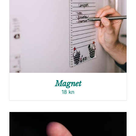
Magnet
18
kn