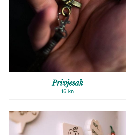
Privjesak
16
kn