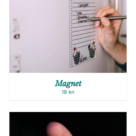
Magnet
18
kn