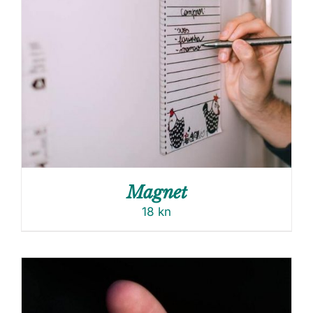
Magnet
18
kn