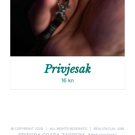
Privjesak
16
kn
© COPYRIGHT
2026 | ALL RIGHTS RESERVED | REALIZACIJA: JUM