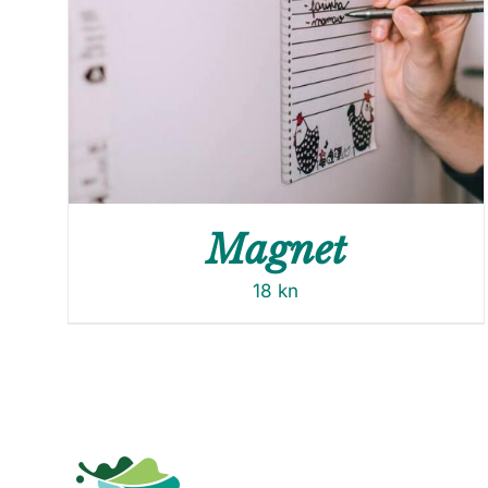
Magnet
18
kn