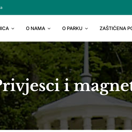
ja
ICA
O NAMA
O PARKU
ZAŠTIĆENA 
rivjesci i magne