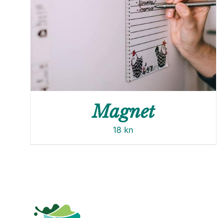
Magnet
18
kn