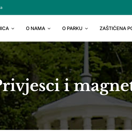
ja
ICA
O NAMA
O PARKU
ZAŠTIĆENA 
rivjesci i magne