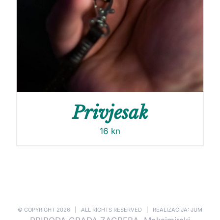
Privjesak
16
kn
© COPYRIGHT
2026 | ALL RIGHTS RESERVED | REALIZACIJA: JUM