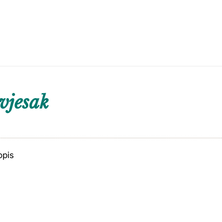
vjesak
opis