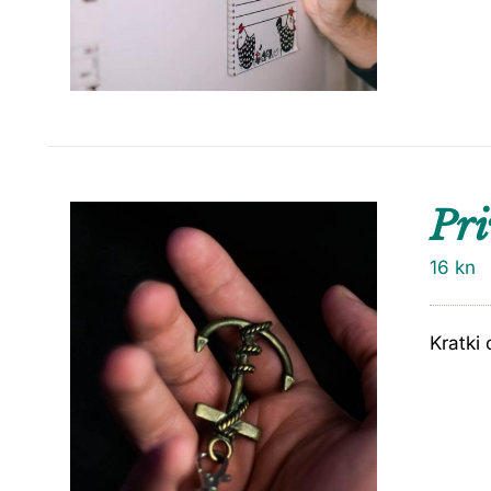
Pri
16
kn
Kratki 