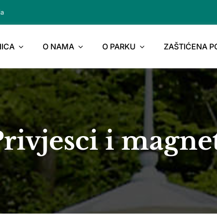
ja
ICA
O NAMA
O PARKU
ZAŠTIĆENA 
rivjesci i magne