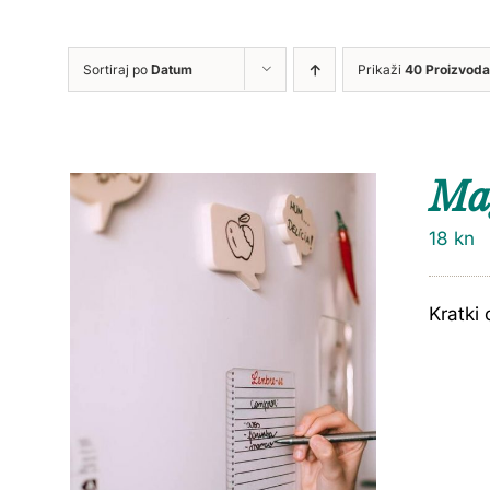
Sortiraj po
Datum
Prikaži
40 Proizvoda
Ma
18
kn
Kratki 