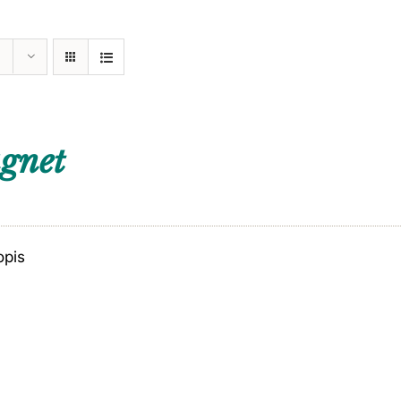
gnet
opis