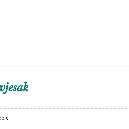
vjesak
opis