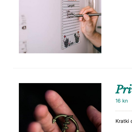
Pri
16
kn
Kratki 