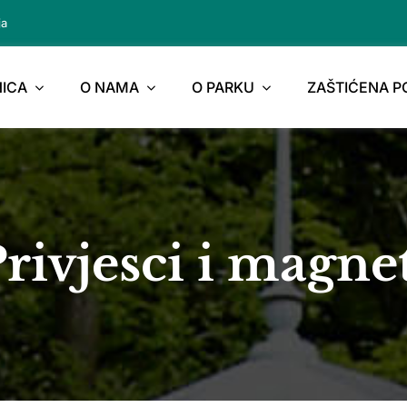
ja
ICA
O NAMA
O PARKU
ZAŠTIĆENA 
rivjesci i magne