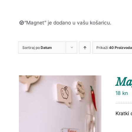
“Magnet” je dodano u vašu košaricu.
Sortiraj po
Datum
Prikaži
40 Proizvoda
Ma
18
kn
Kratki 