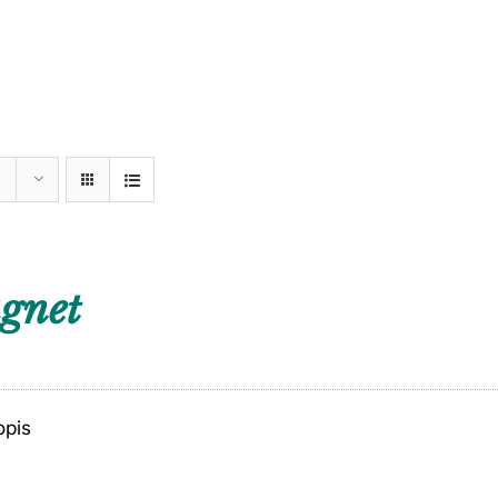
gnet
opis