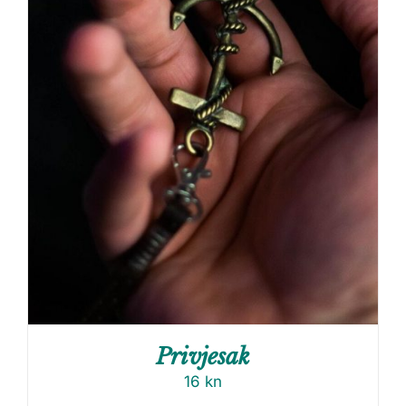
Privjesak
16
kn