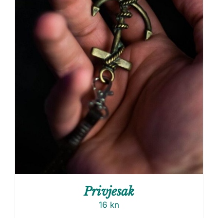
Privjesak
16
kn