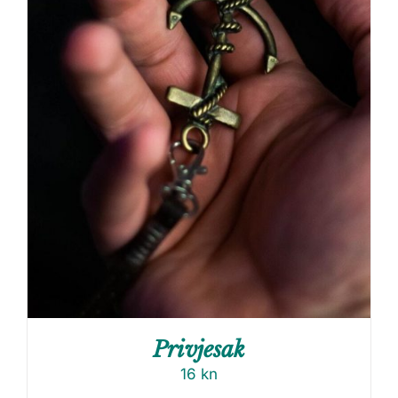
Privjesak
16
kn